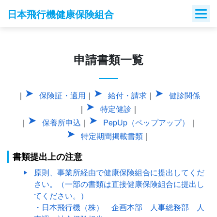
Skip
日本飛行機健康保険組合
to
content
申請書類一覧
｜
保険証・適用
｜
給付・請求
｜
健診関係
｜
特定健診
｜
｜
保養所申込
｜
PepUp（ペップアップ）
｜
特定期間掲載書類
｜
書類提出上の注意
原則、事業所経由で健康保険組合に提出してくだ
さい。（一部の書類は直接健康保険組合に提出し
てください。）
・日本飛行機（株） 企画本部 人事総務部 人