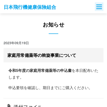
Skip
日本飛行機健康保険組合
to
content
お知らせ
2023年09月19日
家庭用常備薬等の斡旋事業について
令和5年度の家庭用常備薬等の申込書
を本日配布いた
します。
申込要領を確認し、期日までにご購入ください。
添付ファイル