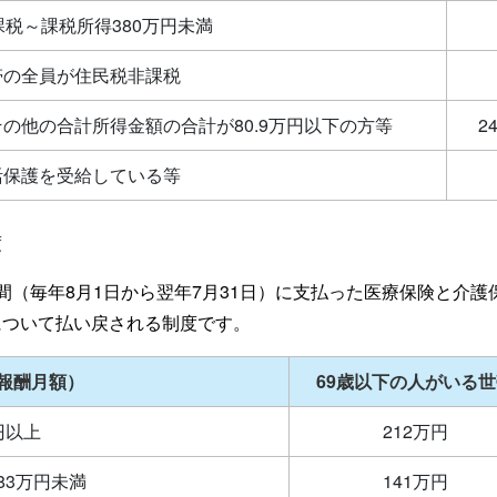
課税～課税所得380万円未満
帯の全員が住民税非課税
の他の合計所得金額の合計が80.9万円以下の方等
2
活保護を受給している等
度
年間（毎年8月1日から翌年7月31日）に支払った医療保険と介
について払い戻される制度です。
報酬月額）
69歳以下の人がいる
円以上
212万円
83万円未満
141万円