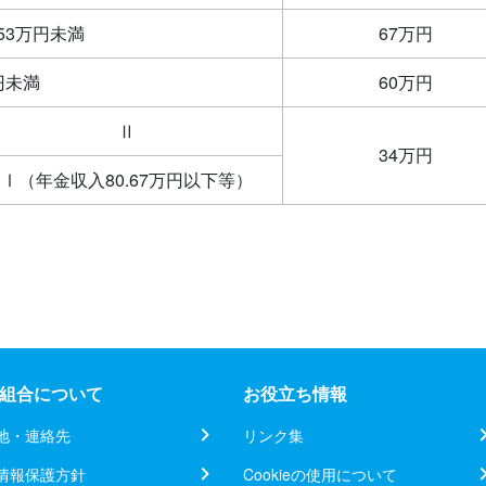
53万円未満
67万円
円未満
60万円
Ⅱ
34万円
Ⅰ（年金収入80.67万円以下等）
組合について
お役立ち情報
地・連絡先
リンク集
情報保護方針
Cookieの使用について