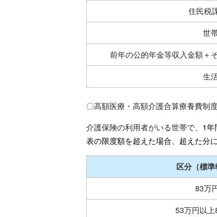
住民税
世
前年の公的年金等収入金額＋そ
生
〇高額医療・高額介護合算療養費制
介護保険の利用者がいる世帯で、
1
表の限度額を超えた場合、超えた分
区分（標準
83万
53万円以上